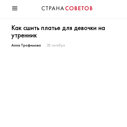
Красота
Как сшить платье для девочки на
Мода
утренник
Звезды
Гороскопы
Алла Трофимова
28 октября
Здоровье
Психология
Хобби
Разное
Праздники