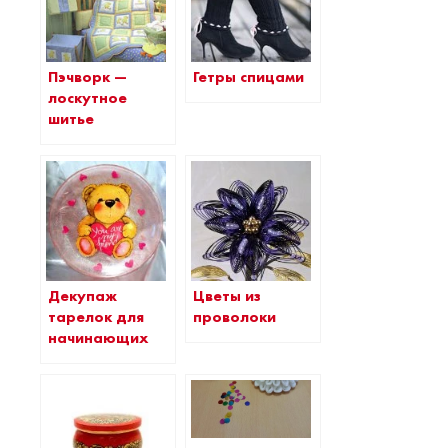
Пэчворк —
Гетры спицами
лоскутное
шитье
Декупаж
Цветы из
тарелок для
проволоки
начинающих