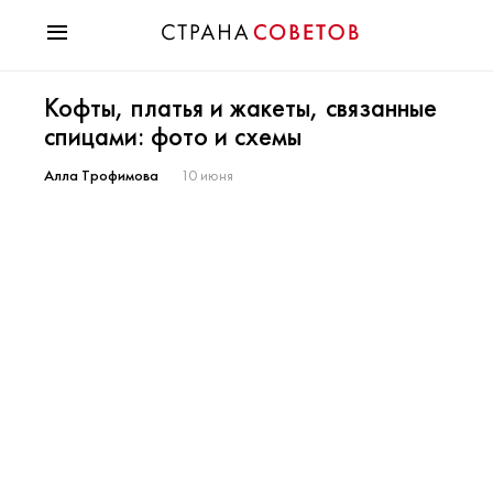
Красота
Кофты, платья и жакеты, связанные
Мода
спицами: фото и схемы
Звезды
Гороскопы
Алла Трофимова
10 июня
Здоровье
Психология
Хобби
Разное
Праздники