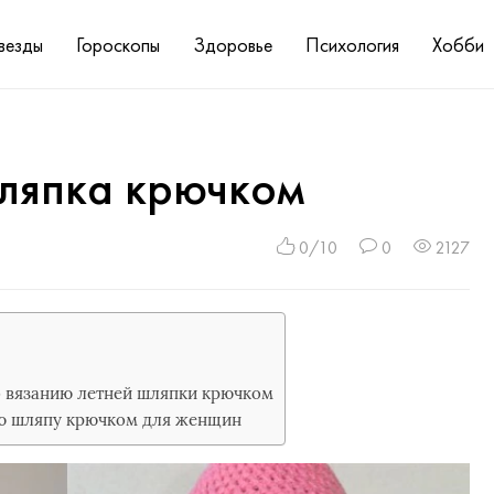
везды
Гороскопы
Здоровье
Психология
Хобби
шляпка крючком
0/10
0
2127
о вязанию летней шляпки крючком
юю шляпу крючком для женщин