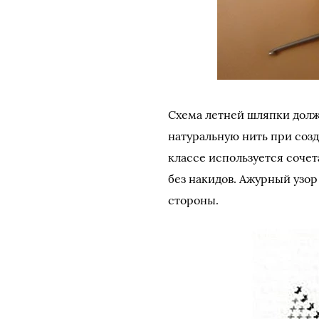
Схема летней шляпки долж
натуральную нить при созд
классе используется соче
без накидов. Ажурный узо
стороны.