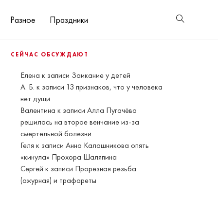
Разное
Праздники
СЕЙЧАС ОБСУЖДАЮТ
Елена
к записи
Заикание у детей
А. Б.
к записи
13 признаков, что у человека
нет души
Валентина
к записи
Алла Пугачёва
решилась на второе венчание из-за
смертельной болезни
Геля
к записи
Анна Калашникова опять
«кинула» Прохора Шаляпина
Сергей
к записи
Прорезная резьба
(ажурная) и трафареты