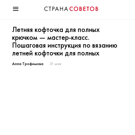
Красота
Летняя кофточка для полных
Мода
крючком — мастер-класс.
Звезды
Пошаговая инструкция по вязанию
Гороскопы
летней кофточки для полных
Здоровье
Психология
Алла Трофимова
31 мая
Хобби
Разное
Праздники