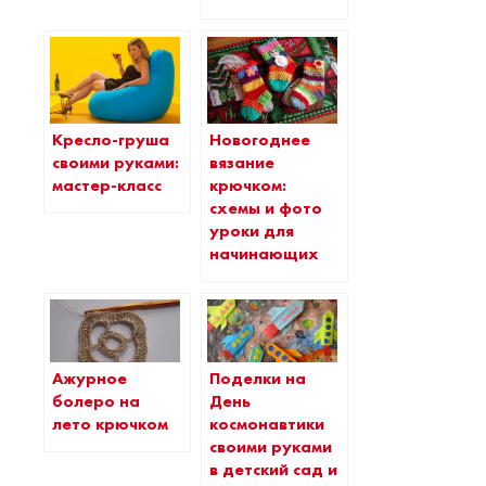
Кресло-груша
Новогоднее
своими руками:
вязание
мастер-класс
крючком:
схемы и фото
уроки для
начинающих
Ажурное
Поделки на
болеро на
День
лето крючком
космонавтики
своими руками
в детский сад и