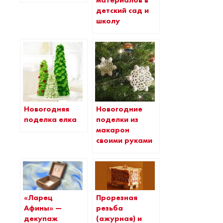
материалов в
детский сад и
школу
Новогодняя
Новогодние
поделка елка
поделки из
макарон
своими руками
«Ларец
Прорезная
Афины» —
резьба
декупаж
(ажурная) и