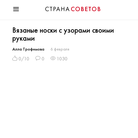
Красота
Вязаные носки с узорами своими
Мода
руками
Звезды
Гороскопы
Алла Трофимова
6 февраля
Здоровье
0/10
0
1030
Психология
Хобби
Разное
Праздники