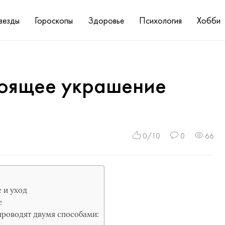
везды
Гороскопы
Здоровье
Психология
Хобби
тоящее украшение
0/10
0
66
 и уход
е
проводят двумя способами: