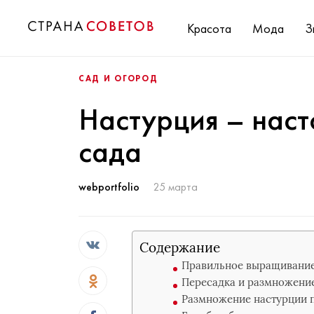
Красота
Мода
З
САД И ОГОРОД
Настурция – нас
сада
webportfolio
25 марта
Содержание
Правильное выращивание
Пересадка и размножени
Размножение настурции 