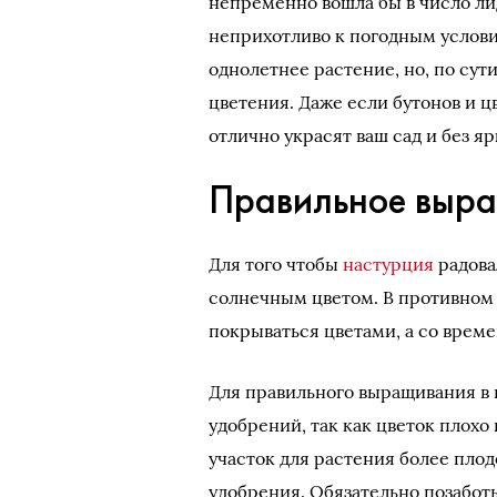
непременно вошла бы в число лид
неприхотливо к погодным услови
однолетнее растение, но, по сути
цветения. Даже если бутонов и ц
отлично украсят ваш сад и без яр
Правильное выра
Для того чтобы
настурция
радова
солнечным цветом. В противном 
покрываться цветами, а со време
Для правильного выращивания в 
удобрений, так как цветок плохо
участок для растения более пло
удобрения. Обязательно позаботь