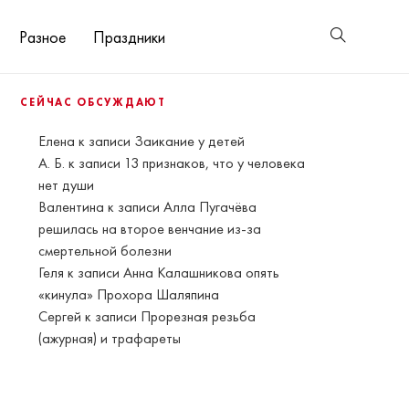
Разное
Праздники
СЕЙЧАС ОБСУЖДАЮТ
Елена
к записи
Заикание у детей
А. Б.
к записи
13 признаков, что у человека
нет души
Валентина
к записи
Алла Пугачёва
решилась на второе венчание из-за
смертельной болезни
Геля
к записи
Анна Калашникова опять
«кинула» Прохора Шаляпина
Сергей
к записи
Прорезная резьба
(ажурная) и трафареты