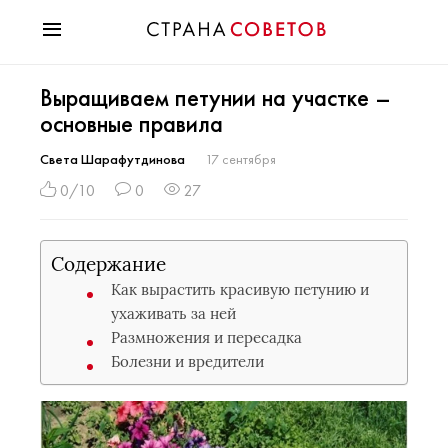
Красота
Выращиваем петунии на участке –
Мода
основные правила
Звезды
Гороскопы
Света Шарафутдинова
17 сентября
Здоровье
0/10
0
27
Психология
Хобби
Содержание
Разное
Как вырастить красивую петунию и
Праздники
ухаживать за ней
Размножения и пересадка
Болезни и вредители