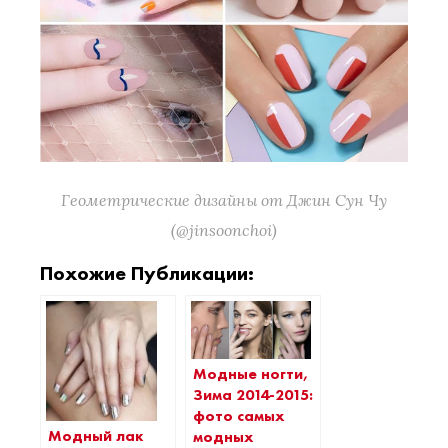
Геометрические дизайны от Джин Сун Чу
(@jinsoonchoi)
Похожие Публикации:
Модные ногти,
Зима 2014-2015:
фото самых
Модный лак
модных