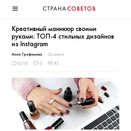
Красота
Креативный маникюр своими
Мода
руками: ТОП-4 стильных дизайнов
Звезды
из Instagram
Гороскопы
Здоровье
Алла Трофимова
22 марта
Психология
0/10
0
95
Хобби
Разное
Праздники