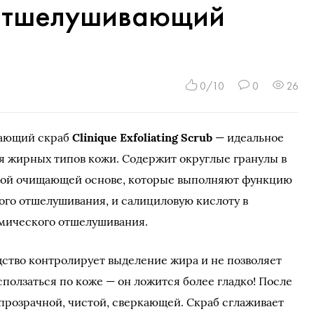
b отшелушивающий
0/10
0
26
ающий скраб
Clinique Exfoliating Scrub
— идеальное
я жирных типов кожи. Содержит округлые гранулы в
ой очищающей основе, которые выполняют функцию
ого отшелушивания, и салициловую кислоту в
имического отшелушивания.
ство контролирует выделение жира и не позволяет
ползаться по коже — он ложится более гладко! После
розрачной, чистой, сверкающей. Скраб сглаживает