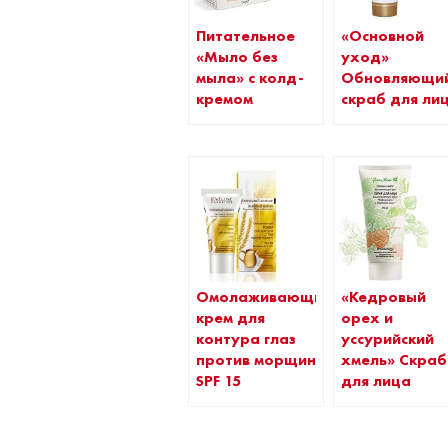
Питательное
«Основной
«Мыло без
уход»
мыла» с колд-
Обновляющи
кремом
скраб для ли
Омолаживающий
«Кедровый
крем для
орех и
контура глаз
уссурийский
против морщин
хмель» Скраб
SPF 15
для лица