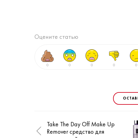
Оцените статью
0
0
0
0
0
ОСТАВ
Take The Day Off Make Up
Remover cредство для