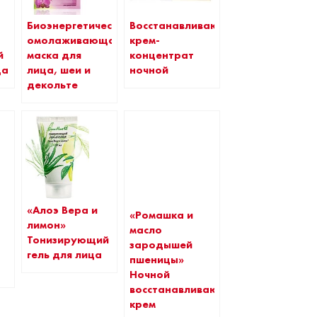
Биоэнергетическая
Восстанавливающий
омолаживающая
крем-
й
маска для
концентрат
ца
лица, шеи и
ночной
декольте
«Алоэ Вера и
«Ромашка и
лимон»
масло
Тонизирующий
зародышей
гель для лица
пшеницы»
Ночной
восстанавливающий
крем