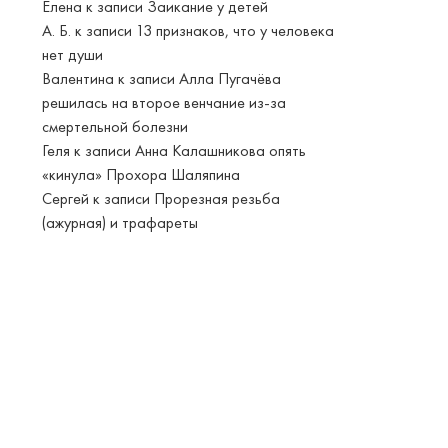
Елена
к записи
Заикание у детей
А. Б.
к записи
13 признаков, что у человека
нет души
Валентина
к записи
Алла Пугачёва
решилась на второе венчание из-за
смертельной болезни
Геля
к записи
Анна Калашникова опять
«кинула» Прохора Шаляпина
Сергей
к записи
Прорезная резьба
(ажурная) и трафареты