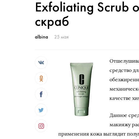
Exfoliating Scru
скраб
albina
25 мая
Отшелушив
средство дл
обезжиренн
механическ
качестве х
Данное сред
макияжу рас
применения кожа выглядит полуп