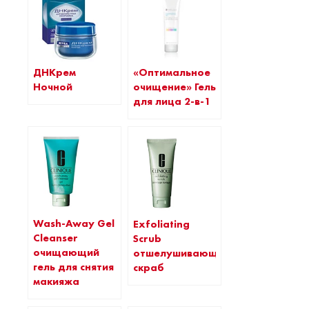
ДНКрем
«Оптимальное
Ночной
очищение» Гель
для лица 2-в-1
Wash-Away Gel
Exfoliating
Cleanser
Scrub
очищающий
отшелушивающий
гель для снятия
скраб
макияжа