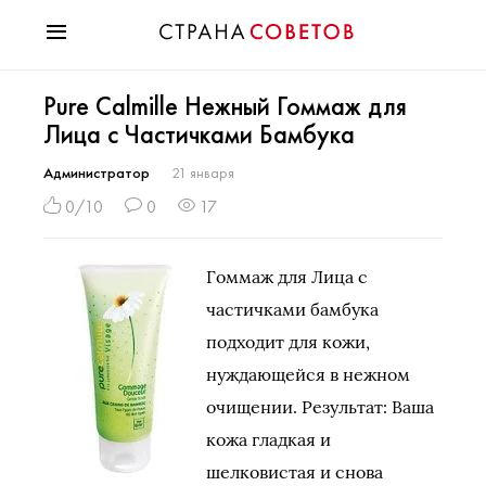
Красота
Pure Calmille Нежный Гоммаж для
Мода
Лица с Частичками Бамбука
Звезды
Гороскопы
Администратор
21 января
Здоровье
0/10
0
17
Психология
Хобби
Гоммаж для Лица с
Разное
частичками бамбука
Праздники
подходит для кожи,
нуждающейся в нежном
очищении. Результат: Ваша
кожа гладкая и
шелковистая и снова