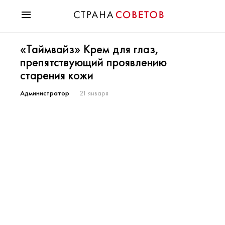
Красота
«Таймвайз» Крем для глаз,
Мода
препятствующий проявлению
Звезды
старения кожи
Гороскопы
Здоровье
Администратор
21 января
Психология
Хобби
Разное
Праздники