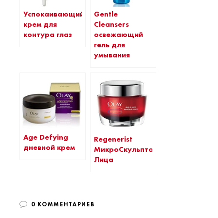
Успокаивающий
Gentle
крем для
Cleansers
контура глаз
освежающий
гель для
умывания
Age Defying
Regenerist
дневной крем
МикроСкульптор
Лица
0 КОММЕНТАРИЕВ