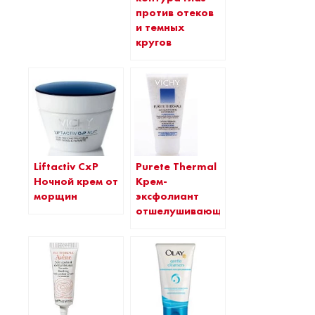
против отеков
и темных
кругов
Liftactiv CxP
Purete Thermal
Ночной крем от
Крем-
морщин
эксфолиант
отшелушивающий