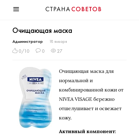
Красота
Очищающая маска
Мода
Звезды
Администратор
18 января
Гороскопы
0/10
0
27
Здоровье
Психология
Очищающая маска для
Хобби
нормальной и
Разное
комбинированной кожи от
Праздники
NIVEA VISAGE бережно
отшелушивает и освежает
кожу.
Активный компонент: