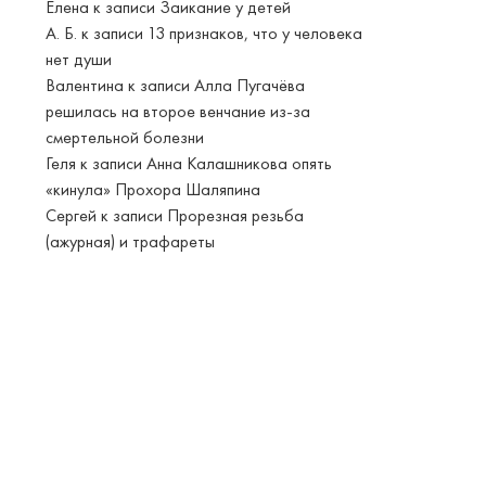
Елена
к записи
Заикание у детей
А. Б.
к записи
13 признаков, что у человека
нет души
Валентина
к записи
Алла Пугачёва
решилась на второе венчание из-за
смертельной болезни
Геля
к записи
Анна Калашникова опять
«кинула» Прохора Шаляпина
Сергей
к записи
Прорезная резьба
(ажурная) и трафареты