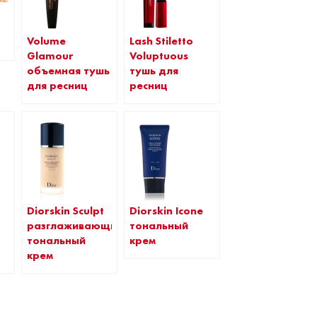
Volume
Lash Stiletto
Glamour
Voluptuous
объемная тушь
тушь для
для ресниц
ресниц
Diorskin Sculpt
Diorskin Icone
разглаживающий
тональный
тональный
крем
крем