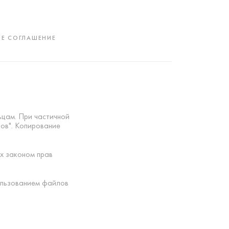
Е СОГЛАШЕНИЕ
ьцам. При частичной
тов". Копирование
х законом прав
ользованием файлов