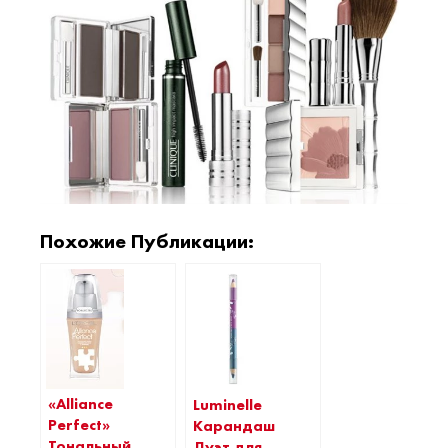
Похожие Публикации:
«Alliance
Luminelle
Perfect»
Карандаш
Тональный
Дуэт для