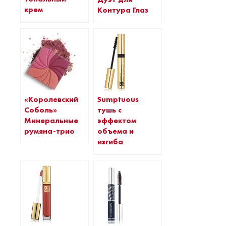
крем
Контура Глаз
«Королевский
Sumptuous
Соболь»
тушь с
Минеральные
эффектом
румяна-трио
объема и
изгиба