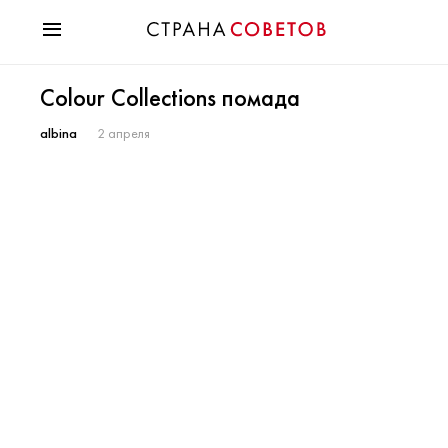
Красота
Colour Collections помада
Мода
Звезды
albina
2 апреля
Гороскопы
Здоровье
Психология
Хобби
Разное
Праздники