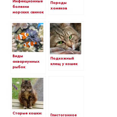
Инфекционные
Породы
болезни
хомяков
морских свинок
Виды
Подкожный
аквариумных
клещ у кошек
рыбок
Старые кошки:
Глистогонное