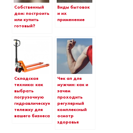
Собственный
Виды бытовок
дом: построить
и их
или купить
применение
готовый?
Складская
Чек ап для
техника: как
мужчин: как и
выбрать
зачем
погрузочную
проходить
гидравлическую
регулярный
тележку для
комплексный
вашего бизнеса
осмотр
здоровья