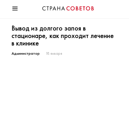
Красота
Вывод из долгого запоя в
Мода
стационаре, как проходит лечение
Звезды
в клинике
Гороскопы
Здоровье
Администратор
18 января
Психология
Хобби
Разное
Праздники