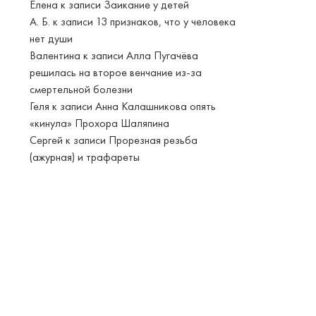
Елена
к записи
Заикание у детей
А. Б.
к записи
13 признаков, что у человека
нет души
Валентина
к записи
Алла Пугачёва
решилась на второе венчание из-за
смертельной болезни
Геля
к записи
Анна Калашникова опять
«кинула» Прохора Шаляпина
Сергей
к записи
Прорезная резьба
(ажурная) и трафареты