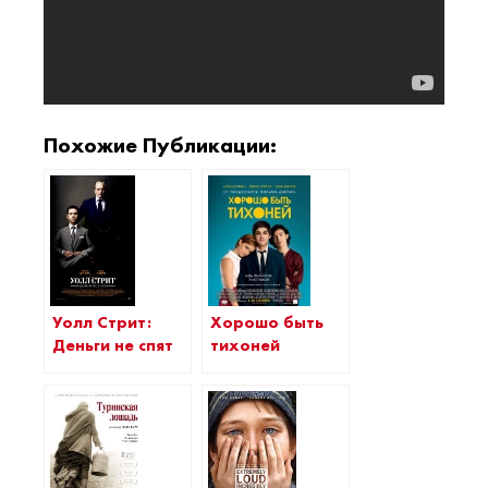
Похожие Публикации:
Уолл Стрит:
Хорошо быть
Деньги не спят
тихоней