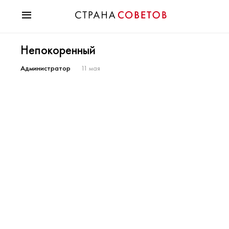
Красота
Непокоренный
Мода
Звезды
Администратор
11 мая
Гороскопы
Здоровье
Психология
Хобби
Разное
Праздники