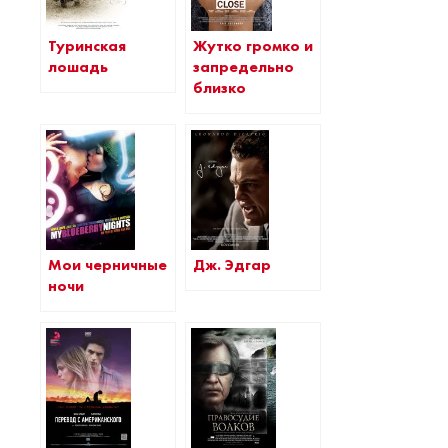
Туринская
Жутко громко и
лошадь
запредельно
близко
Мои черничные
Дж. Эдгар
ночи