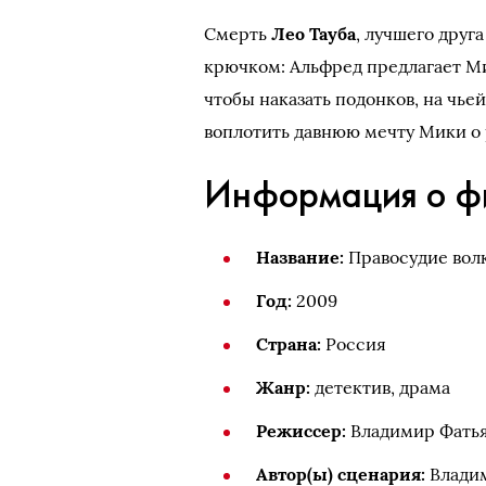
Смерть
Лео Тауба
, лучшего друг
крючком: Альфред предлагает Ми
чтобы наказать подонков, на чье
воплотить давнюю мечту Мики о 
Информация о ф
Название:
Правосудие вол
Год:
2009
Страна:
Россия
Жанр:
детектив, драма
Режиссер:
Владимир Фать
Автор(ы) сценария:
Владим