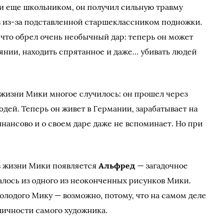
чи еще школьником, он получил сильную травму
в из-за подставленной старшеклассником подножки.
 что обрел очень необычный дар: теперь он может
янии, находить спрятанное и даже… убивать людей
в жизни Мики многое случилось: он прошел через
юдей. Теперь он живет в Германии, зарабатывает на
нансово и о своем даре даже не вспоминает. Но при
в жизни Мики появляется
Альфред
— загадочное
алось из одного из неоконченных рисунков Мики.
олодого Мику — возможно, потому, что на самом деле
личности самого художника.