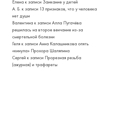
Елена
к записи
Заикание у детей
А. Б.
к записи
13 признаков, что у человека
нет души
Валентина
к записи
Алла Пугачёва
решилась на второе венчание из-за
смертельной болезни
Геля
к записи
Анна Калашникова опять
«кинула» Прохора Шаляпина
Сергей
к записи
Прорезная резьба
(ажурная) и трафареты