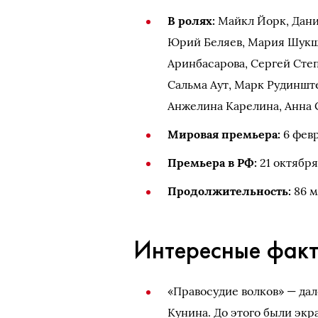
В ролях:
Майкл Йорк, Дани
Юрий Беляев, Мария Шукши
Аринбасарова, Сергей Сте
Сальма Аут, Марк Рудиншт
Анжелина Карелина, Анна 
Мировая премьера:
6 фев
Премьера в РФ:
21 октября
Продолжительность:
86 м
Интересные фак
«Правосудие волков» — да
Кунина. До этого были экр