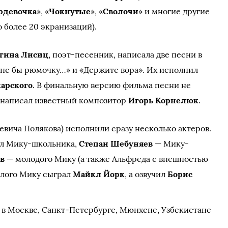
рдевочка
», «
Чокнутые
», «
Сволочи
» и многие другие
о более 20 экранизаций).
гина Лисиц
, поэт-песенник, написала две песни в
не бы рюмочку…» и «Держите вора». Их исполнил
арского
. В финальную версию фильма песни не
е написал известный композитор
Игорь Корнелюк
.
вича Полякова) исполнили сразу несколько актеров.
л Мику-школьника,
Степан Шебуняев
— Мику-
в
— молодого Мику (а также Альфреда с внешностью
слого Мику сыграл
Майкл Йорк
, а озвучил
Борис
в Москве, Санкт-Петербурге, Мюнхене, Узбекистане