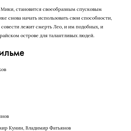
а Мики, становится своеобразным спусковым
ке снова начать использовать свои способности,
й совести лежит смерть Лео, и им подобных, и
райском острове для талантливых людей.
ильме
ков
янов
ир Кунин, Владимир Фатьянов