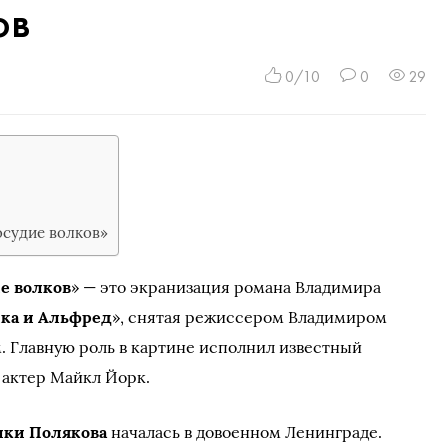
ов
0/10
0
29
осудие волков»
е волков
» — это экранизация романа Владимира
ка и Альфред
», снятая режиссером Владимиром
. Главную роль в картине исполнил известный
 актер Майкл Йорк.
ки Полякова
началась в довоенном Ленинграде.