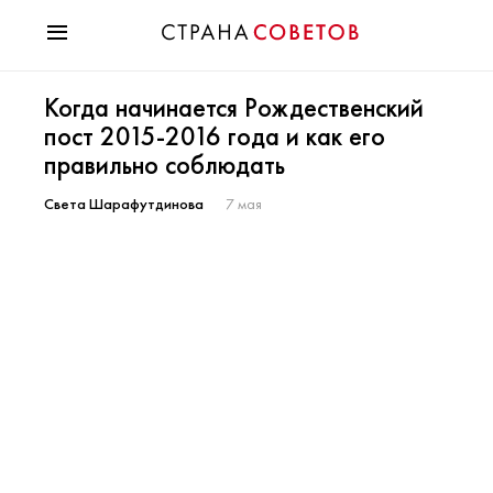
Красота
Когда начинается Рождественский
Мода
пост 2015-2016 года и как его
Звезды
правильно соблюдать
Гороскопы
Здоровье
Света Шарафутдинова
7 мая
Психология
Хобби
Разное
Праздники