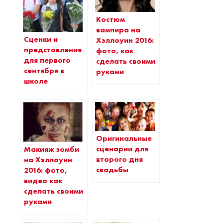
Костюм
вампира на
Сценки и
Хэллоуин 2016:
представления
фото, как
для первого
сделать своими
сентября в
руками
школе
Оригинальные
сценарии для
Макияж зомби
второго дня
на Хэллоуин
свадьбы
2016: фото,
видео как
сделать своими
руками