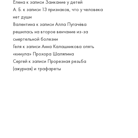
Елена
к записи
Заикание у детей
А. Б.
к записи
13 признаков, что у человека
нет души
Валентина
к записи
Алла Пугачёва
решилась на второе венчание из-за
смертельной болезни
Геля
к записи
Анна Калашникова опять
«кинула» Прохора Шаляпина
Сергей
к записи
Прорезная резьба
(ажурная) и трафареты