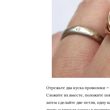
Отрежьте два куска проволоки —
Сложите их вместе, положите по
затем сделайте две петли, одну н
другу, и вденьте концы в против