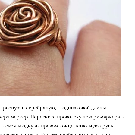
 красную и серебряную, — одинаковой длины.
верх маркер. Перегните проволоку поверх маркера, а
а левом и одну на правом конце, вплотную друг к
оположные петли. Все это необходимо делать не