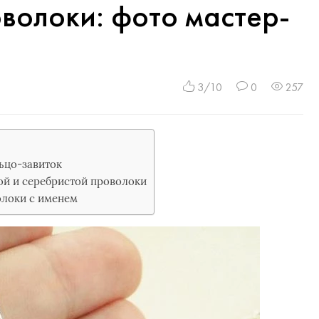
волоки: фото мастер-
3/10
0
257
ьцо-завиток
ой и серебристой проволоки
олоки с именем