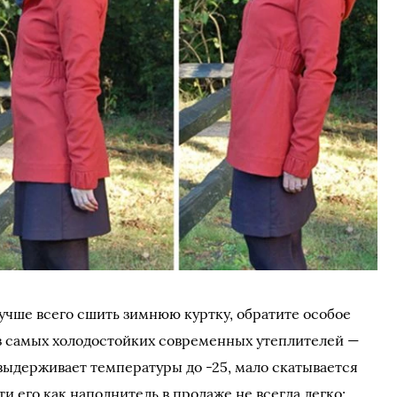
лучше всего сшить зимнюю куртку, обратите особое
з самых холодостойких современных утеплителей —
 выдерживает температуры до -25, мало скатывается
ти его как наполнитель в продаже не всегда легко;