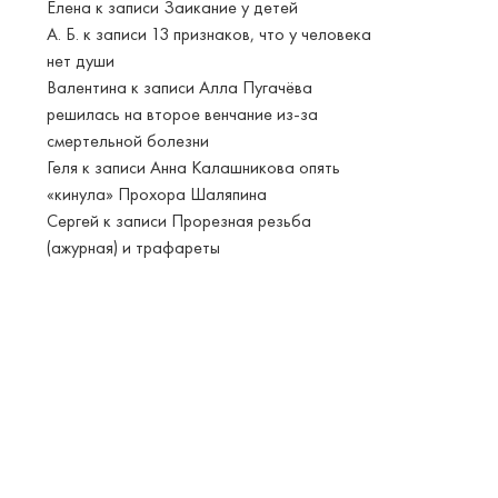
Елена
к записи
Заикание у детей
А. Б.
к записи
13 признаков, что у человека
нет души
Валентина
к записи
Алла Пугачёва
решилась на второе венчание из-за
смертельной болезни
Геля
к записи
Анна Калашникова опять
«кинула» Прохора Шаляпина
Сергей
к записи
Прорезная резьба
(ажурная) и трафареты