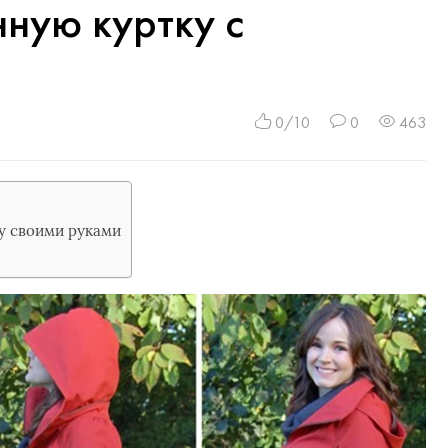
нную куртку с
0/10
0
463
у своими руками