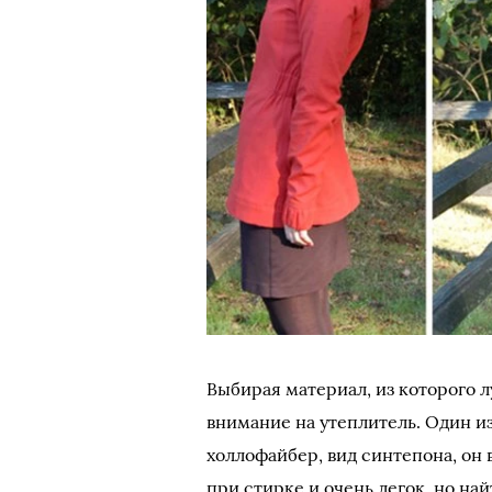
Выбирая материал, из которого 
внимание на утеплитель. Один и
холлофайбер, вид синтепона, он
при стирке и очень легок, но най