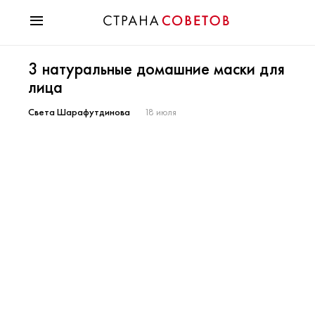
Красота
3 натуральные домашние маски для
Мода
лица
Звезды
Гороскопы
Света Шарафутдинова
18 июля
Здоровье
Психология
Хобби
Разное
Праздники