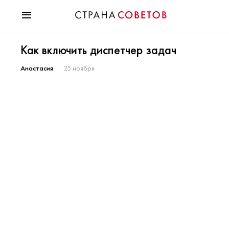
Красота
Как включить диспетчер задач
Мода
Звезды
Анастасия
25 ноября
Гороскопы
Здоровье
Психология
Хобби
Разное
Праздники