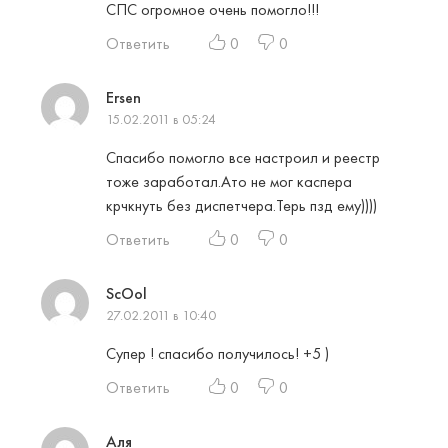
СПС огромное очень помогло!!!
Ответить
0
0
Ersen
15.02.2011 в 05:24
Спасибо помогло все настроил и реестр
тоже заработал.Ато не мог каспера
крчкнуть без диспетчера.Терь пзд ему))))
Ответить
0
0
ScOol
27.02.2011 в 10:40
Супер ! спасибо получилось! +5 )
Ответить
0
0
Аля