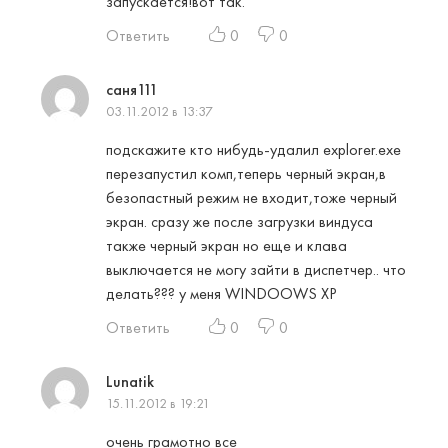
запускается!вот так.
Ответить
0
0
саня111
03.11.2012 в 13:37
подскажите кто нибудь-удалил explorer.exe
перезапустил комп,теперь черный экран,в
безопастный режим не входит,тоже черный
экран. сразу же после загрузки виндуса
также черный экран но еще и клава
выключается не могу зайти в диспетчер.. что
делать??? у меня WINDOOWS XP
Ответить
0
0
Lunatik
15.11.2012 в 19:21
очень грамотно все