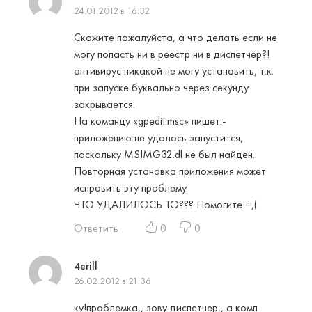
24.01.2012 в 16:32
Скажите пожалуйста, а что делать если не
могу попасть ни в реестр ни в диспетчер?!
антивирус никакой не могу установить, т.к.
при запуске буквально через секунду
закрывается.
На команду «gpedit.msc» пишет:-
приложению не удалось запустится,
поскольку MSIMG32.dl не был найден.
Повторная установка приложения может
исправить эту проблему.
ЧТО УДАЛИЛОСЬ ТО??? Помогите =,(
Ответить
0
0
4erill
26.02.2012 в 21:36
ку!проблемка,, зову диспетчер,, а комп