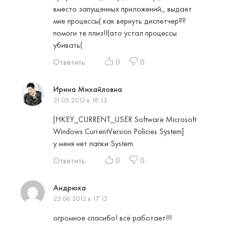
вместо запущенных приложений,, выдает
мне процессы( как вернуть диспетчер??
помоги те плиз!!(ато устал процессы
убивать(
Ответить
0
0
Ирина Михайловна
21.05.2012 в 18:13
[HKEY_CURRENT_USER Software Microsoft
Windows CurrentVersion Policies System]
у меня нет папки System
Ответить
0
0
Андрюха
23.06.2012 в 17:15
огромное спасибо! всё работает!!!