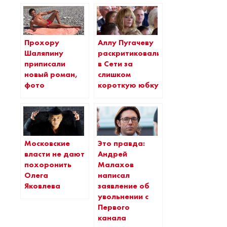
Прохору
Аллу Пугачеву
Шаляпину
раскритиковали
приписали
в Сети за
новый роман,
слишком
фото
короткую юбку
Московские
Это правда:
власти не дают
Андрей
похоронить
Малахов
Олега
написал
Яковлева
заявление об
увольнении с
Первого
канала