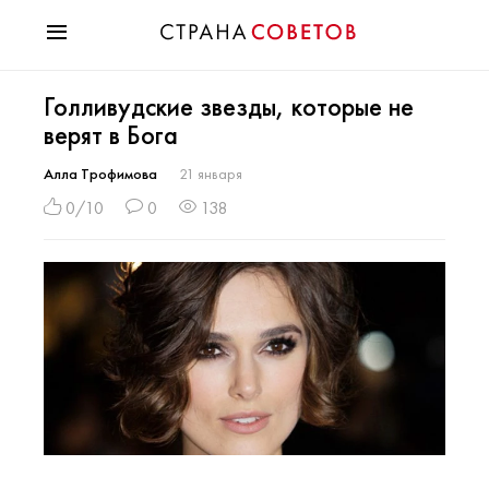
Красота
Голливудские звезды, которые не
Мода
верят в Бога
Звезды
Гороскопы
Алла Трофимова
21 января
Здоровье
0/10
0
138
Психология
Хобби
Разное
Праздники