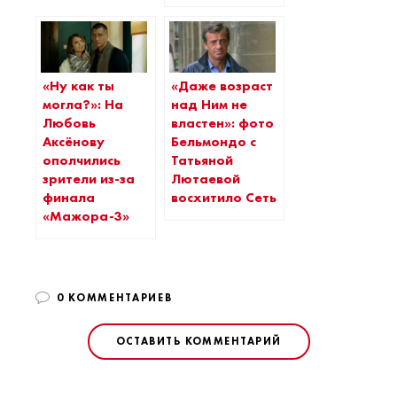
«Ну как ты
«Даже возраст
могла?»: На
над Ним не
Любовь
властен»: фото
Аксёнову
Бельмондо с
ополчились
Татьяной
зрители из-за
Лютаевой
финала
восхитило Сеть
«Мажора-3»
0 КОММЕНТАРИЕВ
ОСТАВИТЬ КОММЕНТАРИЙ