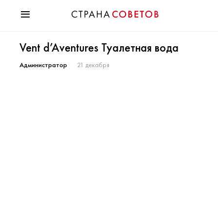
Красота
Vent d’Aventures Туалетная вода
Мода
Звезды
Администратор
21 декабря
Гороскопы
Здоровье
Психология
Хобби
Разное
Праздники