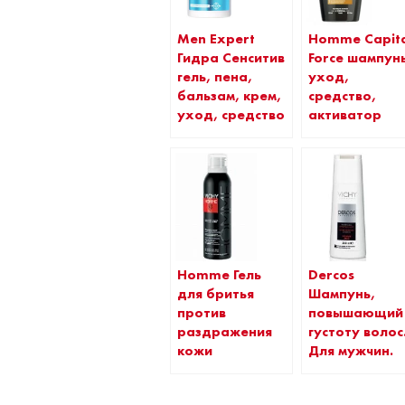
Men Expert
Homme Capit
Гидра Сенситив
Force шампунь
гель, пена,
уход,
бальзам, крем,
средство,
уход, средство
активатор
Homme Гель
Dercos
для бритья
Шампунь,
против
повышающий
раздражения
густоту волос
кожи
Для мужчин.