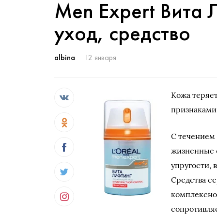
Men Expert Вита 
уход, средство
albina
12 января
Кожа теряе
признаками
С течением 
жизненные с
упругости, 
Средства с
комплексно
сопротивля