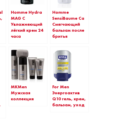
al
Homme Hydra
Homme
,
MAG C
SensiBaume Ca
Увлажняющий
Смягчающий
лёгкий крем 24
бальзам после
часа
бритья
MKMen
For Men
Мужская
Энергоактив
коллекция
Q10 гель, крем,
.
бальзам, уход