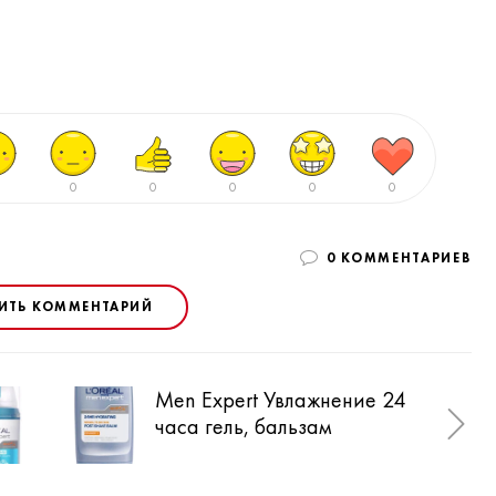
0
0
0
0
0
0 КОММЕНТАРИЕВ
ИТЬ КОММЕНТАРИЙ
Men Expert Увлажнение 24
Men
часа гель, бальзам
гел
сре