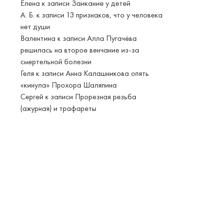
Елена
к записи
Заикание у детей
А. Б.
к записи
13 признаков, что у человека
нет души
Валентина
к записи
Алла Пугачёва
решилась на второе венчание из-за
смертельной болезни
Геля
к записи
Анна Калашникова опять
«кинула» Прохора Шаляпина
Сергей
к записи
Прорезная резьба
(ажурная) и трафареты