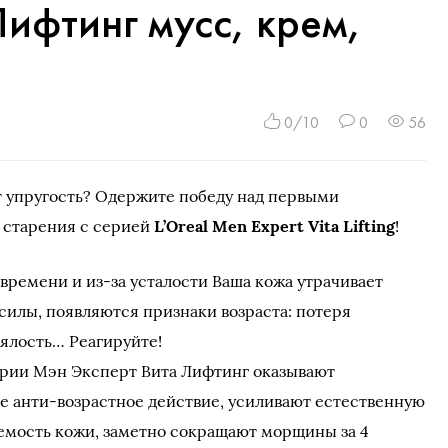
Лифтинг мусс, крем,
0/10
0
56
т упругость? Одержите победу над первыми
 старения с серией
L’Oreal Men Expert Vita Lifting
!
времени и из-за усталости Ваша кожа утрачивает
илы, появляются признаки возраста: потеря
вялость… Реагируйте!
ерии Мэн Эксперт Вита Лифтинг оказывают
е анти-возрастное действие, усиливают естественную
емость кожи, заметно сокращают морщины за 4