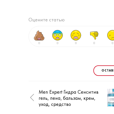
Оцените статью
0
0
0
0
0
ОСТАВ
Men Expert Гидра Сенситив
гель, пена, бальзам, крем,
уход, средство