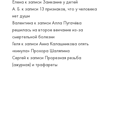
Елена
к записи
Заикание у детей
А. Б.
к записи
13 признаков, что у человека
нет души
Валентина
к записи
Алла Пугачёва
решилась на второе венчание из-за
смертельной болезни
Геля
к записи
Анна Калашникова опять
«кинула» Прохора Шаляпина
Сергей
к записи
Прорезная резьба
(ажурная) и трафареты