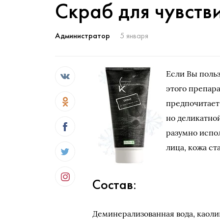
Скраб для чувств
Администратор
5 января
Если Вы польз
этого препара
предпочитает 
но деликатно
разумно испол
лица, кожа ст
Состав:
Деминерализованная вода, каоли