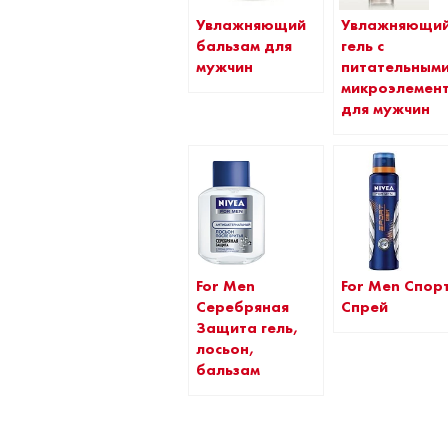
Увлажняющий
Увлажняющи
бальзам для
гель с
мужчин
питательным
микроэлемен
для мужчин
For Men
For Men Спор
Серебряная
Спрей
Защита гель,
лосьон,
бальзам