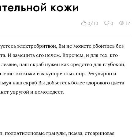
ительной кожи
0/10
0
17
уетесь электробритвой, Вы не можете обойтись без
та. И заменить его нечем. Впрочем, и для тех, кто
лезвие, наш скраб нужен как средство для глубокой,
й очистки кожи и закупоренных пор.
Регулярно и
ьзуя наш скраб Вы добьетесь более здорового цвета
анет упругой и помолодеет.
н, полиэтиленовые гранулы, пемза, стеариновая