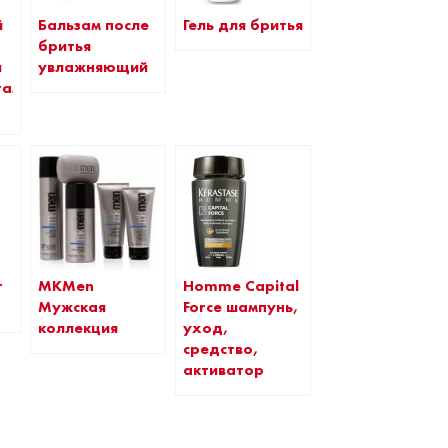
й
Бальзам после
Гель для бритья
бритья
и
увлажняющий
тами
т
MKMen
Homme Capital
Мужская
Force шампунь,
коллекция
уход,
средство,
активатор