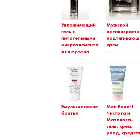
Увлажняющий
Мужской
гель с
антивозрастн
питательными
подтягивающ
микроэлементами
крем
для мужчин
Эмульсия после
Men Expert
бритья
Чистота и
Матовость
гель, крем,
уход, средст