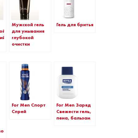
Мужской гель
Гель для бритья
ой
для умывания
ий
глубокой
очистки
For Men Спорт
For Men Заряд
Спрей
Свежести гель,
пена, бальзам
во