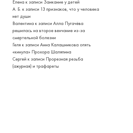
Елена
к записи
Заикание у детей
А. Б.
к записи
13 признаков, что у человека
нет души
Валентина
к записи
Алла Пугачёва
решилась на второе венчание из-за
смертельной болезни
Геля
к записи
Анна Калашникова опять
«кинула» Прохора Шаляпина
Сергей
к записи
Прорезная резьба
(ажурная) и трафареты