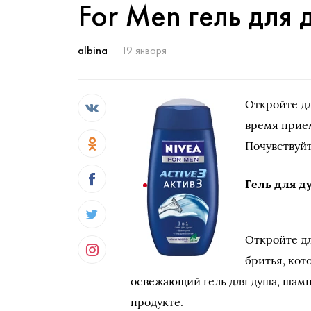
For Men гель для
albina
19 января
Откройте дл
время прием
Почувствуй
Гель для д
Откройте дл
бритья, кот
освежающий гель для душа, шамп
продукте.