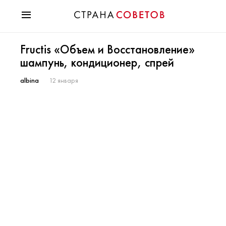
Красота
Fructis «Объем и Восстановление»
Мода
шампунь, кондиционер, спрей
Звезды
Гороскопы
albina
12 января
Здоровье
Психология
Хобби
Разное
Праздники