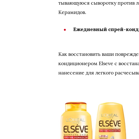
тывающуюся сыворотку про­тив л
Керамидов.
Ежедневный спрей-конди
Как восстановить ваши поврежде
кондиционером Elseve с восста
нанесе­ние для легкого расчесыв