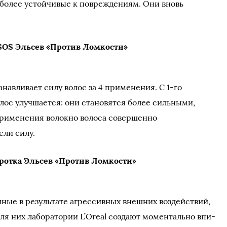
 более устойчивые к повреждениям. Они вновь
SOS Эльсев «Против Ломкости»
навливает силу волос за 4 применения. С 1-го
ос улучшается: они становятся более сильными,
применения волокно волоса совершенно
ели силу.
ротка Эльсев «Против Ломкости»
ые в резу­льтате агрессивных вне­шних воздействий,
ля них лабо­ратории L’Oreal созда­ют моментально впи­