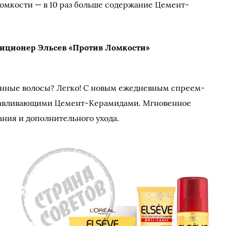
омкости — в 10 раз больше соде­ржание Цемент-
ционер Эльсев «Против Ломкости»
нные волосы? Легко! С новым еже­дневным спреем-
­навливающими Цемент-Кера­мидами. Мгновенное
а­ния и дополнительного ухода.