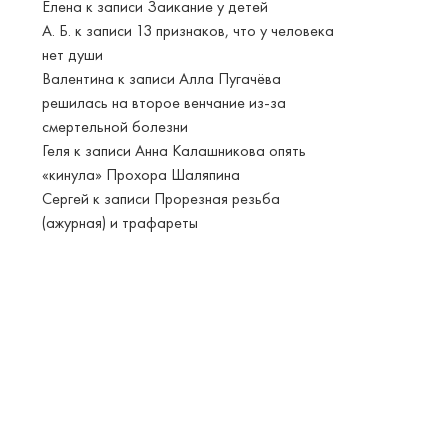
Елена
к записи
Заикание у детей
А. Б.
к записи
13 признаков, что у человека
нет души
Валентина
к записи
Алла Пугачёва
решилась на второе венчание из-за
смертельной болезни
Геля
к записи
Анна Калашникова опять
«кинула» Прохора Шаляпина
Сергей
к записи
Прорезная резьба
(ажурная) и трафареты