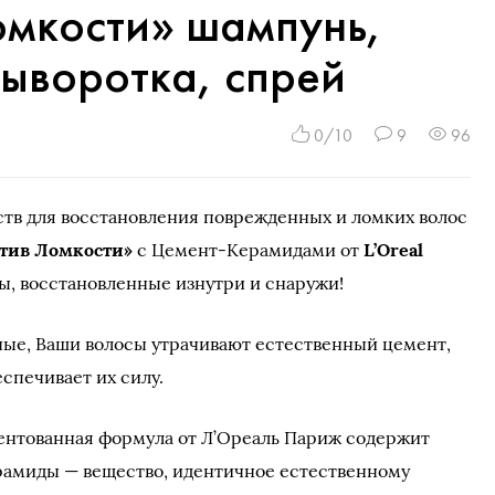
омкости» шампунь,
сыворотка, спрей
0/10
9
96
ств для восстановления поврежденных и ломких волос
отив Ломкости»
с Цемент-Керамидами от
L’Oreal
сы, восстановленные изнутри и снаружи!
ые, Ваши волосы утрачивают естественный цемент,
спечивает их силу.
тентованная формула от Л’Ореаль Париж содержит
амиды — вещество, идентичное естественному