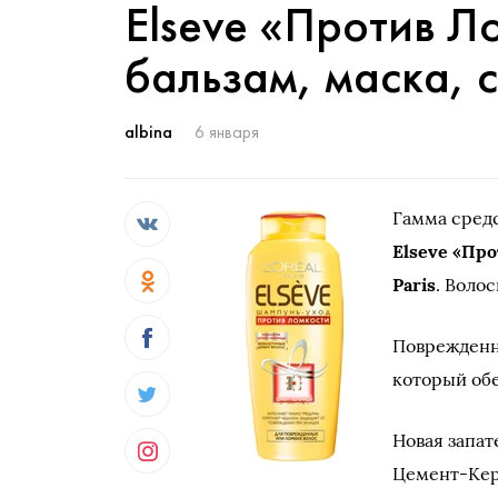
Elseve «Против Л
бальзам, маска, 
albina
6 января
Гамма сред
Elseve «Пр
Paris
. Воло
Поврежденн
который обе
Новая запа
Цемент-Кер