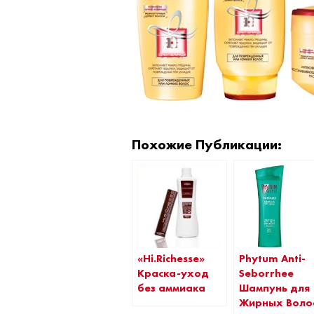
Похожие Публикации:
«Hi.Richesse»
Phytum Anti-
Краска-уход
Seborrhee
без аммиака
Шампунь для
Жирных Воло