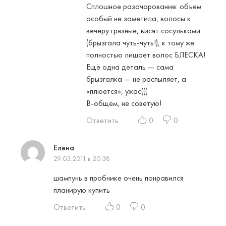
Сплошное разочарование: объем
особый не заметила, волосы к
вечеру грязные, висят сосульками
(брызгала чуть-чуть!), к тому же
полностью лишает волос БЛЕСКА!
Ещё одна деталь — сама
брызгалка — не распыляет, а
«плюётся», ужас(((
В-общем, не советую!
Ответить
0
0
Елена
29.03.2011 в 20:38
шампунь в пробнике очень понравился
планирую купить
Ответить
0
0