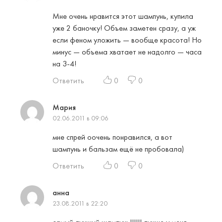
Мне очень нравится этот шампунь, купила
уже 2 баночку! Объем заметен сразу, а уж
если феном уложить — вообще красота! Но
минус — объема хватает не надолго — часа
на 3-4!
Ответить
0
0
Мария
02.06.2011 в 09:06
мне спрей оочень понравился, а вот
шампунь и бальзам ещё не пробовала)
Ответить
0
0
анна
23.08.2011 в 22:20