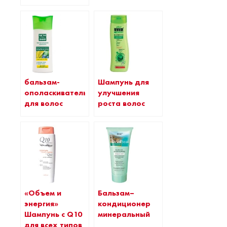
бальзам-
Шампунь для
ополаскиватель
улучшения
для волос
роста волос
«Объем и
Бальзам–
энергия»
кондиционер
Шампунь с Q10
минеральный
для всех типов