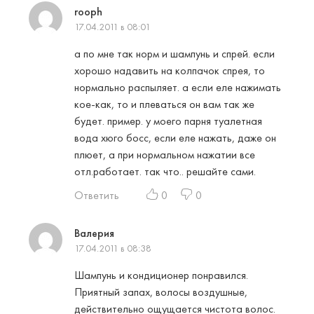
rooph
17.04.2011 в 08:01
а по мне так норм и шампунь и спрей. если
хорошо надавить на колпачок спрея, то
нормально распыляет. а если еле нажимать
кое-как, то и плеваться он вам так же
будет. пример. у моего парня туалетная
вода хюго босс, если еле нажать, даже он
плюет, а при нормальном нажатии все
отл.работает. так что.. решайте сами.
Ответить
0
0
Валерия
17.04.2011 в 08:38
Шампунь и кондиционер понравился.
Приятный запах, волосы воздушные,
действительно ощущается чистота волос.