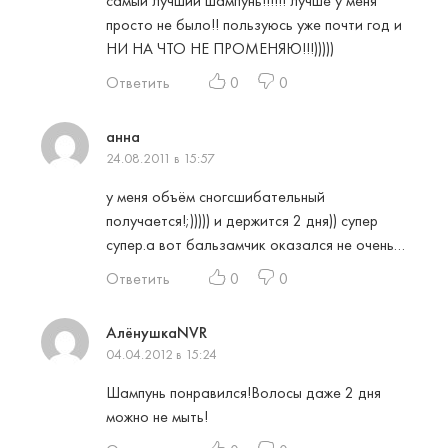
самый лучший шампунь!!!!!! лучше у меня
просто не было!! пользуюсь уже почти год и
НИ НА ЧТО НЕ ПРОМЕНЯЮ!!!)))))
Ответить
0
0
анна
24.08.2011 в 15:57
у меня объём сногсшибательный
получается!;))))) и держится 2 дня)) супер
супер.а вот бальзамчик оказался не очень…
Ответить
0
0
АлёнушкаNVR
04.04.2012 в 15:24
Шампунь понравился!Волосы даже 2 дня
можно не мыть!