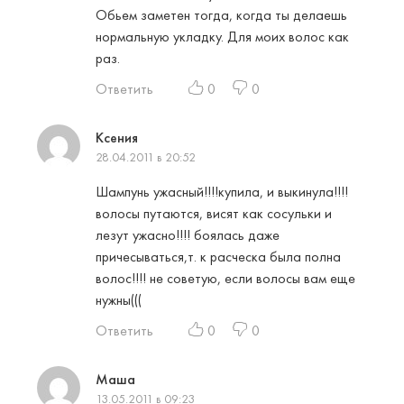
Обьем заметен тогда, когда ты делаешь
нормальную укладку. Для моих волос как
раз.
Ответить
0
0
Ксения
28.04.2011 в 20:52
Шампунь ужасный!!!!купила, и выкинула!!!!
волосы путаются, висят как сосульки и
лезут ужасно!!!! боялась даже
причесываться,т. к расческа была полна
волос!!!! не советую, если волосы вам еще
нужны(((
Ответить
0
0
Маша
13.05.2011 в 09:23