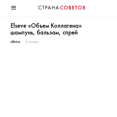
Красота
Elseve «Объем Коллагена»
Мода
шампунь, бальзам, спрей
Звезды
Гороскопы
albina
5 января
Здоровье
Психология
Хобби
Разное
Праздники