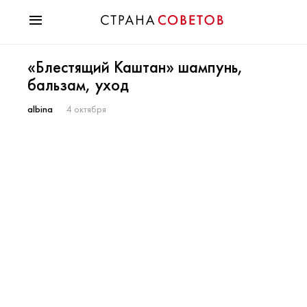
Красота
«Блестящий Каштан» шампунь,
Мода
бальзам, уход
Звезды
Гороскопы
albina
4 октября
Здоровье
Психология
Хобби
Разное
Праздники