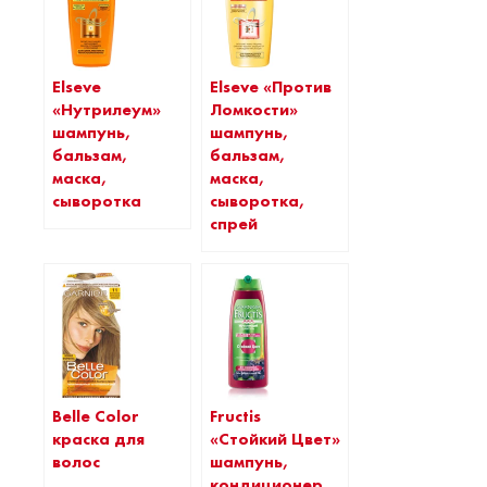
Elseve
Elseve «Против
«Нутрилеум»
Ломкости»
шампунь,
шампунь,
бальзам,
бальзам,
маска,
маска,
сыворотка
сыворотка,
спрей
Belle Color
Fructis
краска для
«Стойкий Цвет»
волос
шампунь,
кондиционер,