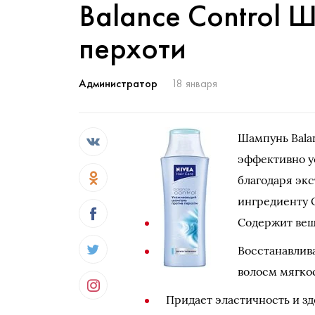
Balance Control 
перхоти
Администратор
18 января
Шампунь Balan
эффективно у
благодаря эк
ингредиенту 
Содержит вещ
Восстанавлив
волосм мягко
Придает эластичность и з