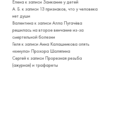
Елена
к записи
Заикание у детей
А. Б.
к записи
13 признаков, что у человека
нет души
Валентина
к записи
Алла Пугачёва
решилась на второе венчание из-за
смертельной болезни
Геля
к записи
Анна Калашникова опять
«кинула» Прохора Шаляпина
Сергей
к записи
Прорезная резьба
(ажурная) и трафареты