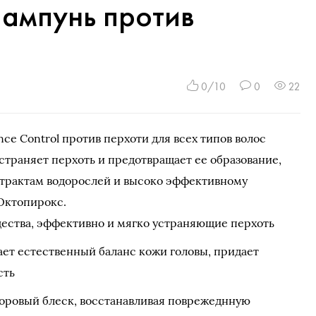
Шампунь против
0/10
0
22
ce Control против перхоти для всех типов волос
страняет перхоть и предотвращает ее образование,
страктам водорослей и высоко эффективному
Октопирокс.
ества, эффективно и мягко устраняющие перхоть
ает естественный баланс кожи головы, придает
сть
доровый блеск, восстанавливая поврежеднную