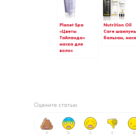
Planet Spa
Nutrition Oil
«Цветы
Care шампунь
Тайланда»
бальзам, мас
маска для
волос
Оцените статью
0
0
0
0
0