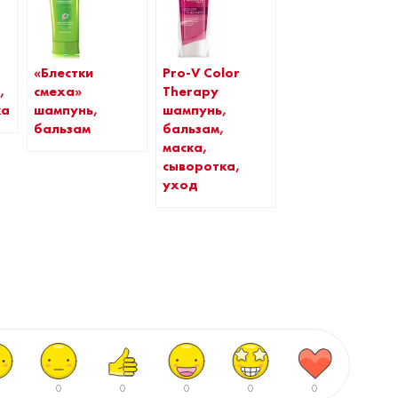
«Блестки
Pro-V Color
,
смеха»
Therapy
ка
шампунь,
шампунь,
бальзам
бальзам,
маска,
сыворотка,
уход
0
0
0
0
0