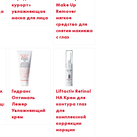
курорт»
Make Up
увлажняющая
ца
Remover
маска для лица
мягкое
средство для
снятия макияжа
с глаз
7x
Гидранс
Liftactiv Retinol
Оптималь
HA Крем для
щий
Лежер
контура глаз
Увлажняющий
для
крем
комплексной
коррекции
морщин