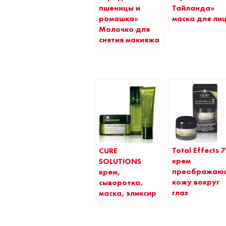
пшеницы и
Тайланда»
ромашка»
маска для ли
Молочко для
снятия макияжа
Total Effects 
CURE
крем
SOLUTIONS
преображаю
крем,
кожу вокруг
сыворотка,
глаз
маска, эликсир