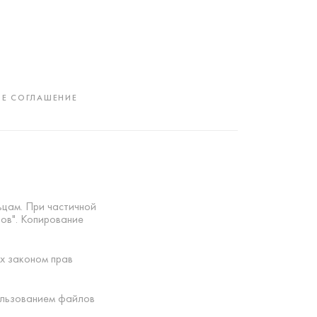
Е СОГЛАШЕНИЕ
ьцам. При частичной
тов". Копирование
х законом прав
ользованием файлов