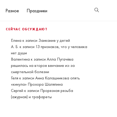
Разное
Праздники
СЕЙЧАС ОБСУЖДАЮТ
Елена
к записи
Заикание у детей
А. Б.
к записи
13 признаков, что у человека
нет души
Валентина
к записи
Алла Пугачёва
решилась на второе венчание из-за
смертельной болезни
Геля
к записи
Анна Калашникова опять
«кинула» Прохора Шаляпина
Сергей
к записи
Прорезная резьба
(ажурная) и трафареты