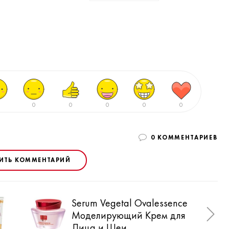
0
0
0
0
0
0 КОММЕНТАРИЕВ
ИТЬ КОММЕНТАРИЙ
Serum Vegetal Ovalessence
Ser
Моделирующий Крем для
Кор
Лица и Шеи
Глу