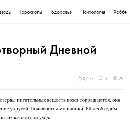
везды
Гороскопы
Здоровье
Психология
Хобби
отворный Дневной
0/10
0
29
резервы питательных веществ кожи сокращаются, она
енее упругой. Появляются морщинки. Ей необходим
анти-возрастной уход.