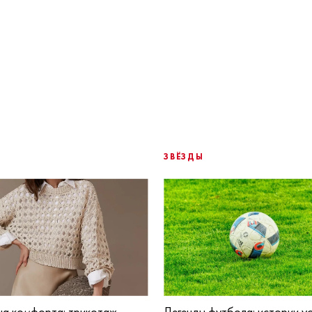
ЗВЁЗДЫ
а комфорта: трикотаж
Легенды футбола: истории ус