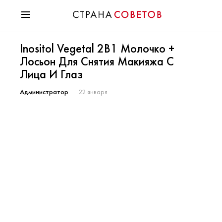
Красота
Inositol Vegetal 2В1 Молочко +
Мода
Лосьон Для Снятия Макияжа С
Звезды
Лица И Глаз
Гороскопы
Здоровье
Администратор
22 января
Психология
Хобби
Разное
Праздники