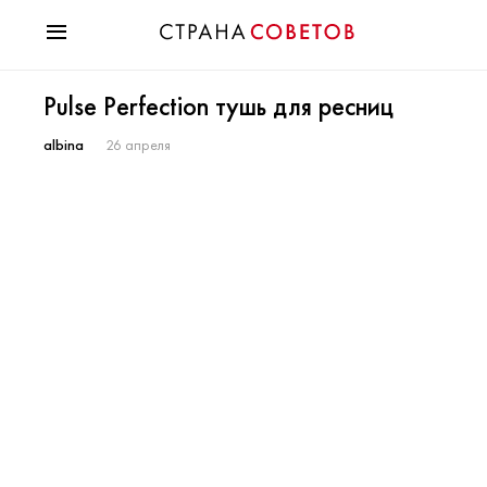
Красота
Pulse Perfection тушь для ресниц
Мода
Звезды
albina
26 апреля
Гороскопы
Здоровье
Психология
Хобби
Разное
Праздники