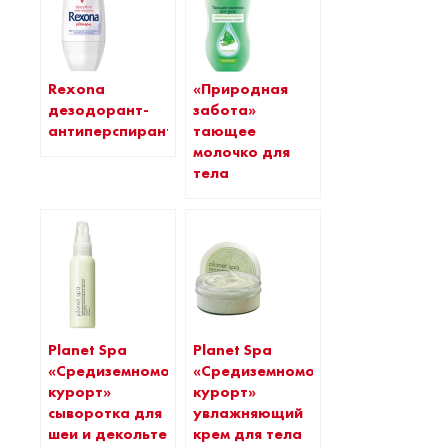
Rexona
«Природная
дезодорант-
забота»
антиперспирант
тающее
молочко для
тела
Planet Spa
Planet Spa
«Средиземноморский
«Средиземноморский
курорт»
курорт»
сыворотка для
увлажняющий
шеи и декольте
крем для тела