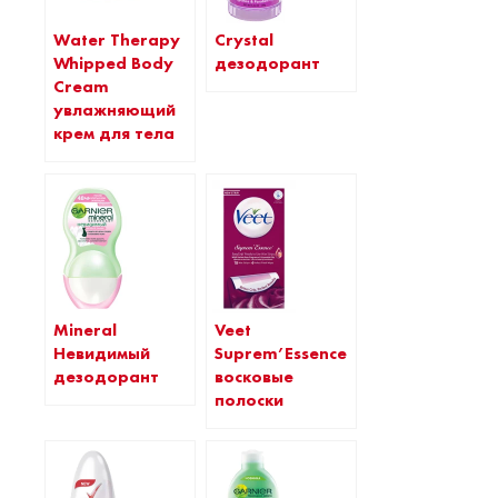
Water Therapy
Crystal
Whipped Body
дезодорант
Cream
увлажняющий
крем для тела
Mineral
Veet
Невидимый
Suprem’Essence
дезодорант
восковые
полоски