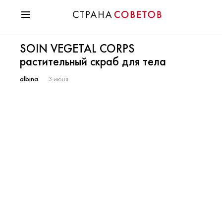
Красота
SOIN VEGETAL CORPS
Мода
растительный скраб для тела
Звезды
Гороскопы
albina
3 июня
Здоровье
Психология
Хобби
Разное
Праздники