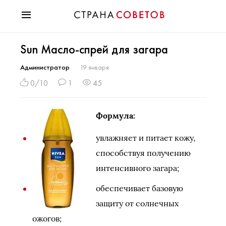
Красота
Sun Масло-спрей для загара
Мода
Звезды
Администратор
19 января
Гороскопы
0/10
1
45
Здоровье
Психология
Формула:
Хобби
Разное
увлажняет и питает кожу,
Праздники
способствуя получению
интенсивного загара;
обеспечивает базовую
защиту от солнечных
ожогов;