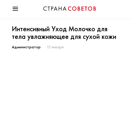
Красота
Интенсивный Уход Молочко для
Мода
тела увлажняющее для сухой кожи
Звезды
Гороскопы
Администратор
15 января
Здоровье
Психология
Хобби
Разное
Праздники