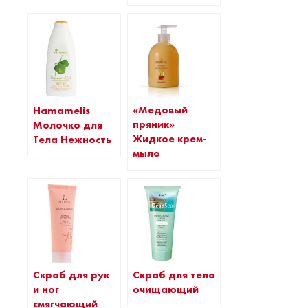
«Медовый
Hamamelis
пряник»
Молочко для
Жидкое крем-
Тела Нежность
мыло
Cкраб для рук
Скраб для тела
и ног
очищающий
смягчающий