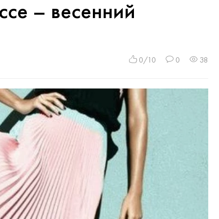
иссе – весенний
0/10
0
38