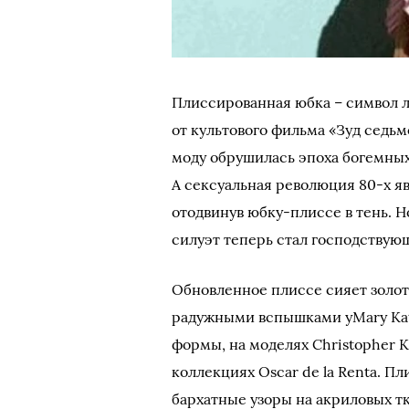
Плиссированная юбка – символ 
от культового фильма «Зуд седь
моду обрушилась эпоха богемных
А сексуальная революция 80-х я
отодвинув юбку-плиссе в тень. 
силуэт теперь стал господствую
Обновленное плиссе сияет золот
радужными вспышками уMary Katr
формы, на моделях Christopher 
коллекциях Oscar de la Renta. Пл
бархатные узоры на акриловых т