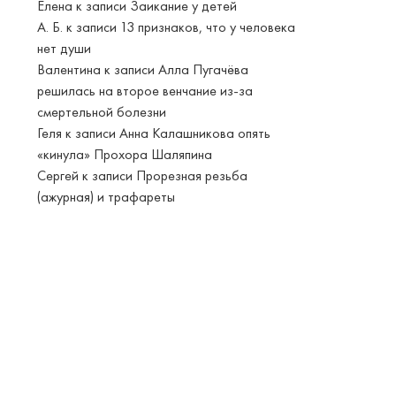
Елена
к записи
Заикание у детей
А. Б.
к записи
13 признаков, что у человека
нет души
Валентина
к записи
Алла Пугачёва
решилась на второе венчание из-за
смертельной болезни
Геля
к записи
Анна Калашникова опять
«кинула» Прохора Шаляпина
Сергей
к записи
Прорезная резьба
(ажурная) и трафареты