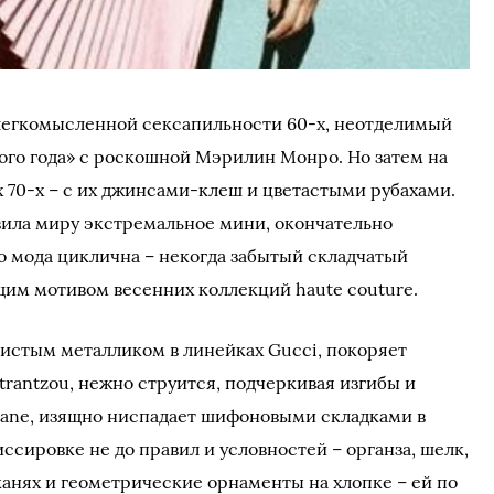
легкомысленной сексапильности 60-х, неотделимый
мого года» с роскошной Мэрилин Монро. Но затем на
 70-х – с их джинсами-клеш и цветастыми рубахами.
вила миру экстремальное мини, окончательно
Но мода циклична – некогда забытый складчатый
щим мотивом весенних коллекций haute couture.
истым металликом в линейках Gucci, покоряет
antzou, нежно струится, подчеркивая изгибы и
Kane, изящно ниспадает шифоновыми складками в
иссировке не до правил и условностей – органза, шелк,
канях и геометрические орнаменты на хлопке – ей по