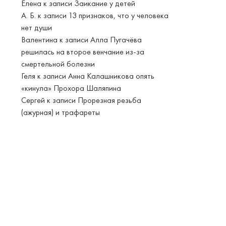
Елена
к записи
Заикание у детей
А. Б.
к записи
13 признаков, что у человека
нет души
Валентина
к записи
Алла Пугачёва
решилась на второе венчание из-за
смертельной болезни
Геля
к записи
Анна Калашникова опять
«кинула» Прохора Шаляпина
Сергей
к записи
Прорезная резьба
(ажурная) и трафареты