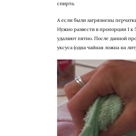
спирта.
А если были загрязнены перчатки
Нужно развести в пропорции 1 к 
удаляют пятно. После данной п
уксуса (одна чайная ложна на ли