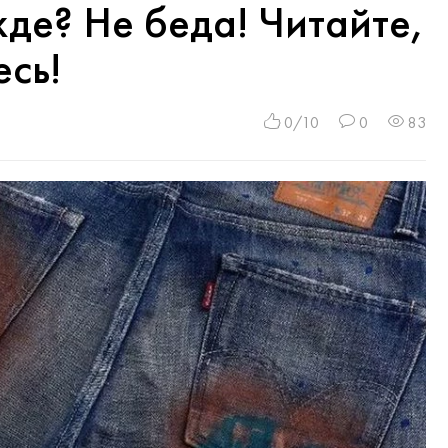
де? Не беда! Читайте,
есь!
0/10
0
83