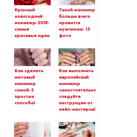
Красный
Такой маникюр
новогодний
больше всего
маникюр-2018:
нравится
самые
мужчинам: 15
красивые идеи
фото
Как сделать
Как выполнить
матовый
европейский
маникюр
маникюр
самой: 3
самостоятельно:
простых
следуйте
способа!
инструкции от
нейл-мастеров!