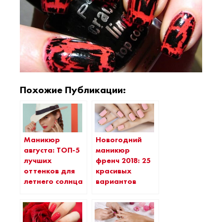
Похожие Публикации:
Маникюр
Новогодний
августа: ТОП-5
маникюр
лучших
френч 2018: 25
оттенков для
красивых
летнего солнца
вариантов