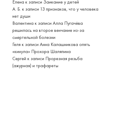
Елена
к записи
Заикание у детей
А. Б.
к записи
13 признаков, что у человека
нет души
Валентина
к записи
Алла Пугачёва
решилась на второе венчание из-за
смертельной болезни
Геля
к записи
Анна Калашникова опять
«кинула» Прохора Шаляпина
Сергей
к записи
Прорезная резьба
(ажурная) и трафареты