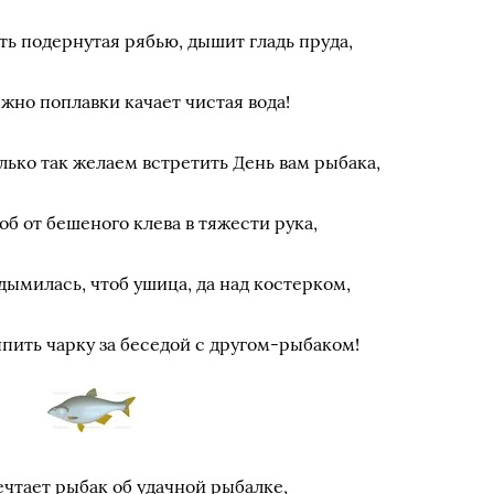
ть подернутая рябью, дышит гладь пруда,
жно поплавки качает чистая вода!
лько так желаем встретить День вам рыбака,
об от бешеного клева в тяжести рука,
дымилась, чтоб ушица, да над костерком,
пить чарку за беседой с другом-рыбаком!
чтает рыбак об удачной рыбалке,