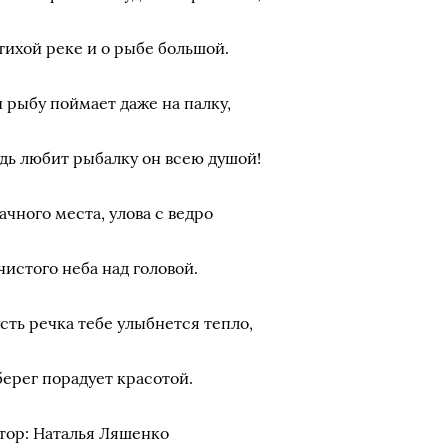
тихой реке и о рыбе большой.
 рыбу поймает даже на палку,
дь любит рыбалку он всею душой!
ачного места, улова с ведро
чистого неба над головой.
сть речка тебе улыбнется тепло,
берег порадует красотой.
тор: Наталья Ляшенко