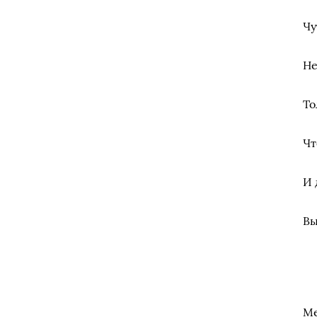
Чу
Не
То
Чт
И 
Вы
Ме