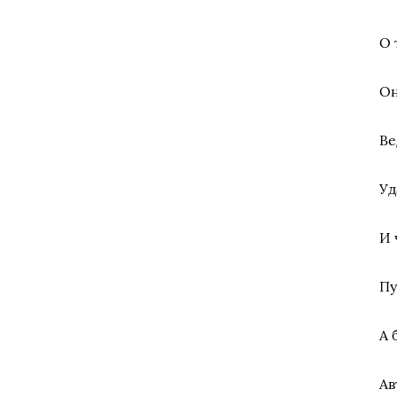
О 
Он
Ве
Уд
И 
Пу
А 
Ав