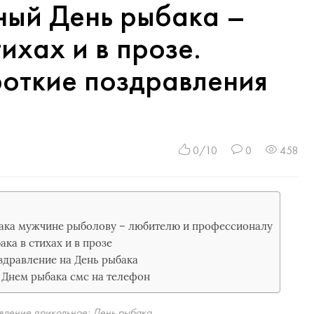
ный День рыбака –
ихах и в прозе.
роткие поздравления
0/10
0
458
бака мужчине рыболову – любителю и профессионалу
ка в стихах и в прозе
здравление на День рыбака
 Днем рыбака смс на телефон
вление прикольное: День рыбака