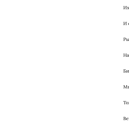
Их
И 
Ры
На
Би
Мы
То
Ве