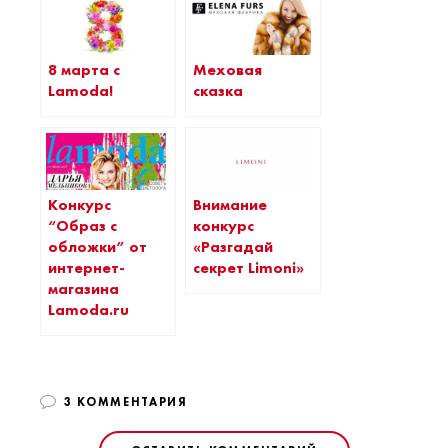
8 марта с
Меховая
Lamoda!
сказка
Конкурс
Внимание
“Образ с
конкурс
обложки” от
«Разгадай
интернет-
секрет Limoni»
магазина
Lamoda.ru
3 КОММЕНТАРИЯ