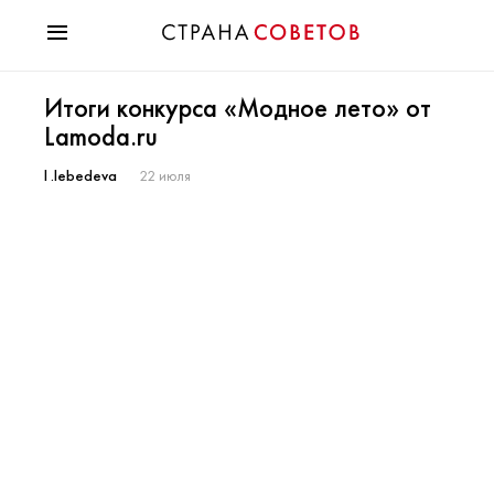
Красота
Итоги конкурса «Модное лето» от
Мода
Lamoda.ru
Звезды
Гороскопы
l .lebedeva
22 июля
Здоровье
Психология
Хобби
Разное
Праздники