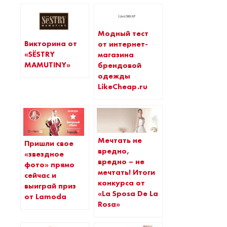
Модный тест
Викторина от
от интернет-
«SЁSTRY
магазина
MAMUTINY»
брендовой
одежды
LikeCheap.ru
Мечтать не
Пришли свое
вредно,
«звездное
вредно – не
фото» прямо
мечтать! Итоги
сейчас и
конкурса от
выиграй приз
«La Sposa De La
от Lamoda
Rosa»