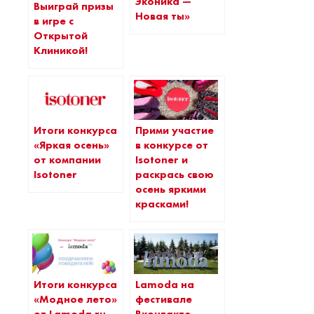
Эконика —
Выиграй призы
Новая ты»
в игре с
Открытой
Клиникой!
Итоги конкурса
Прими участие
«Яркая осень»
в конкурсе от
от компании
Isotoner и
Isotoner
раскрась свою
осень яркими
красками!
Итоги конкурса
Lamoda на
«Модное лето»
фестивале
от Lamoda.ru
Вконтакте