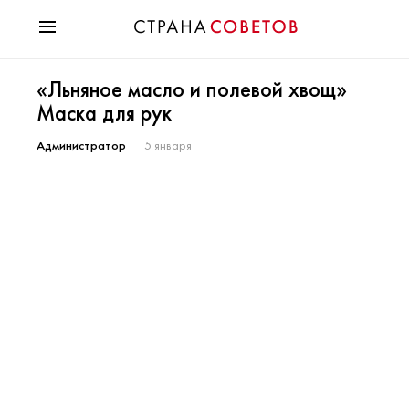
Красота
«Льняное масло и полевой хвощ»
Мода
Маска для рук
Звезды
Гороскопы
Администратор
5 января
Здоровье
Психология
Хобби
Разное
Праздники