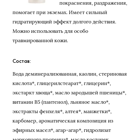
покраснения, раздражения,
помогает при экземах. Имеет сильный
гидратирующий эффект долгого действия.
Можно использовать для особо
травмированной кожи.
Состав:
Вода деминерализованная, каолин, стериновая
кислота*, глицерилстеарат*, глицерин*,
экстаркт хвоща*, масло зародышей пшеницы*,
витамин В5 (пантенол), льняное масло*,
экстракты фенхеля*, алтея*, манжетки*,
карбомер, ароматическая композиция из
эфирных масел*, агар-агар*, гидролизат
морковного протеина*, масло косточек