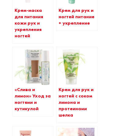
Крем-маска
Крем для рук и
для питания
ногтей питание
кожи рук и
+ укрепление
укрепления
ногтей
«Слива и
Крем для рук и
лимон» Уход за
ногтей с соком
ногтями и
лимона и
кутикулой
протеинами
шелка