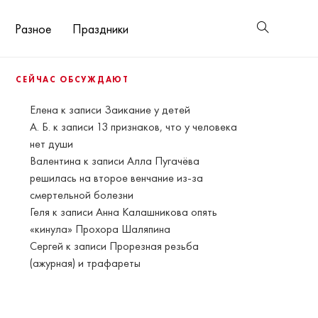
Разное
Праздники
СЕЙЧАС ОБСУЖДАЮТ
Елена
к записи
Заикание у детей
А. Б.
к записи
13 признаков, что у человека
нет души
Валентина
к записи
Алла Пугачёва
решилась на второе венчание из-за
смертельной болезни
Геля
к записи
Анна Калашникова опять
«кинула» Прохора Шаляпина
Сергей
к записи
Прорезная резьба
(ажурная) и трафареты