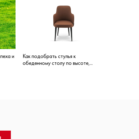
пеха и
Как подобрать стулья к
обеденному столу по высоте,...
Я