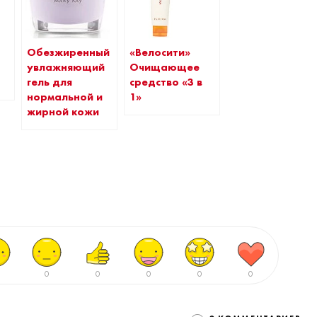
Обезжиренный
«Велосити»
увлажняющий
Очищающее
гель для
средство «3 в
нормальной и
1»
жирной кожи
0
0
0
0
0