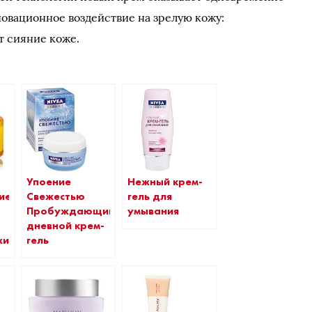
новационное воздействие на зрелую кожу:
т сияние коже.
Упоение
Нежный крем-
ие
Свежестью
гель для
Пробуждающий
умывания
дневной крем-
жи
гель