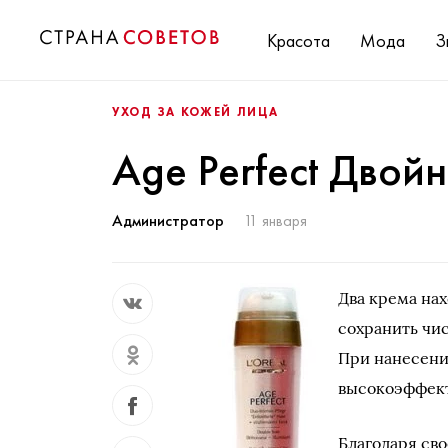
Красота
Мода
З
УХОД ЗА КОЖЕЙ ЛИЦА
Age Perfect Двой
Администратор
11 января
Два крема нах
сохранить чи
При нанесени
высокоэффект
Благодаря св